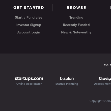
GET STARTED
BROWSE
Start a Fundraise
Trending
Investor Signup
Recently Funded
Account Login
New & Noteworthy
the
Online Accelerator
Startup Planning
Access Men
Copyright ©
20