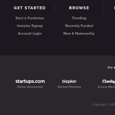
GET STARTED
BROWSE
Start a Fundraise
Trending
Investor Signup
Recently Funded
Account Login
New & Noteworthy
the
Online Accelerator
Startup Planning
Access Men
Copyright ©
20