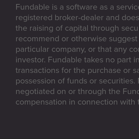
Fundable is a software as a servic
registered broker-dealer and does
the raising of capital through secu
recommend or otherwise suggest t
particular company, or that any co
investor. Fundable takes no part i
transactions for the purchase or sa
possession of funds or securities.
negotiated on or through the Fun
compensation in connection with t