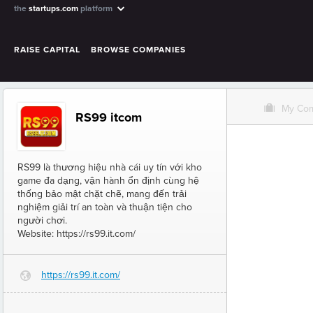
the
startups.com
platform
RAISE CAPITAL
BROWSE COMPANIES
O
My Co
RS99 itcom
RS99 là thương hiệu nhà cái uy tín với kho
game đa dạng, vận hành ổn định cùng hệ
thống bảo mật chặt chẽ, mang đến trải
nghiệm giải trí an toàn và thuận tiện cho
người chơi.
Website: https://rs99.it.com/
https://rs99.it.com/
G