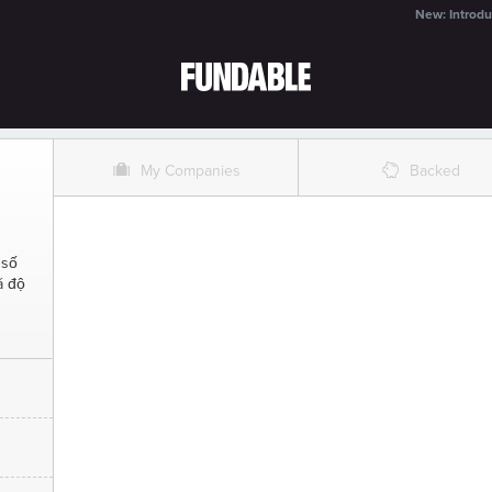
New: Introdu
O
%
My Companies
Backed
 số
á độ