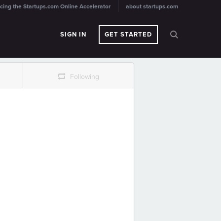
cing the Startups.com Online Accelerator
about startups.com
SIGN IN
GET STARTED
r
Following