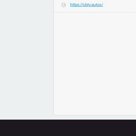
https://sbty.autos/
G