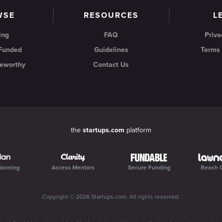
WSE
RESOURCES
L
ing
FAQ
Priva
 Funded
Guidelines
Terms 
eworthy
Contact Us
the
startups.com
platform
lanning
Access Mentors
Secure Funding
Reach 
Copyright ©
2026
Startups.com
. All rights reserved.