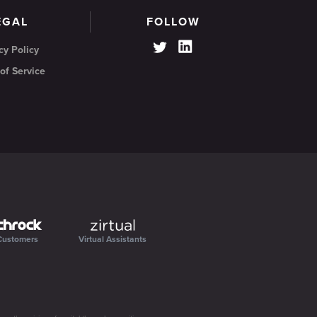
EGAL
FOLLOW
cy Policy
of Service
Customers
Virtual Assistants