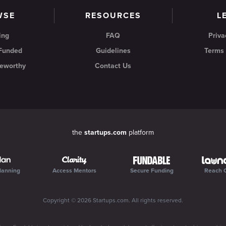
WSE
RESOURCES
L
ing
FAQ
Priva
 Funded
Guidelines
Terms 
eworthy
Contact Us
the
startups.com
platform
lanning
Access Mentors
Secure Funding
Reach 
Copyright ©
2026
Startups.com
. All rights reserved.