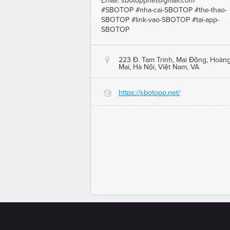
Email: sbotoppnet@gmail.com
#SBOTOP #nha-cai-SBOTOP #the-thao-
SBOTOP #link-vao-SBOTOP #tai-app-
SBOTOP
223 Đ. Tam Trinh, Mai Động, Hoàn
@
Mai, Hà Nội, Việt Nam, VA
https://sbotopp.net/
G