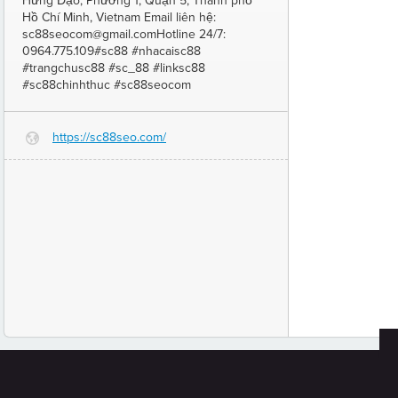
Hưng Đạo, Phường 1, Quận 5, Thành phố
Hồ Chí Minh, Vietnam Email liên hệ:
sc88seocom@gmail.comHotline 24/7:
0964.775.109#sc88 #nhacaisc88
#trangchusc88 #sc_88 #linksc88
#sc88chinhthuc #sc88seocom
https://sc88seo.com/
G