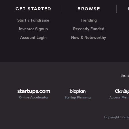
GET STARTED
BROWSE
Start a Fundraise
Trending
Investor Signup
Recently Funded
Account Login
New & Noteworthy
the
Online Accelerator
Startup Planning
Access Men
Copyright ©
20