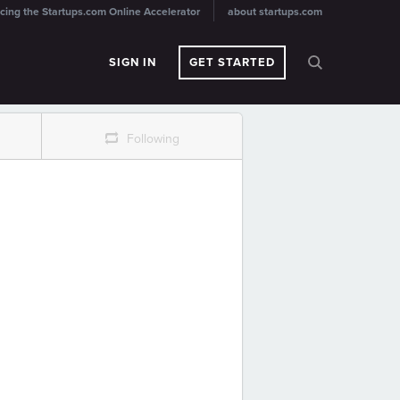
cing the Startups.com Online Accelerator
about startups.com
SIGN IN
GET STARTED
r
Following