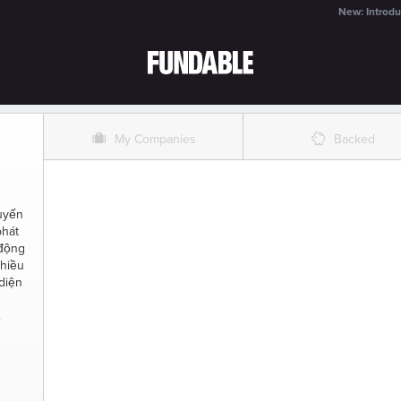
New: Introdu
O
%
My Companies
Backed
uyến
phát
 động
nhiều
diện
.