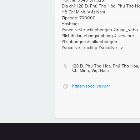
Hotline: 0943 571 628
Địa chỉ: 128 Đ. Phú Thọ Hòa, Phú Thọ Hò
Hồ Chí Minh, Việt Nam
Zipcode: 700000
Hashtags
#socolive#tructiepbongda #trang_vebo
#lichthidau #bangxephang #livescore
#tisobongda #soikeobongda
#socolive_tructiep #socolive_tv
128 Đ. Phú Thọ Hòa, Phú Thọ Hòa,
@
Chí Minh, Việt Nam
https://socolive.run/
G