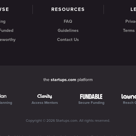
WSE
RESOURCES
L
ing
FAQ
Priva
 Funded
Guidelines
Terms 
eworthy
Contact Us
the
startups.com
platform
lanning
Access Mentors
Secure Funding
Reach 
Copyright ©
2026
Startups.com
. All rights reserved.