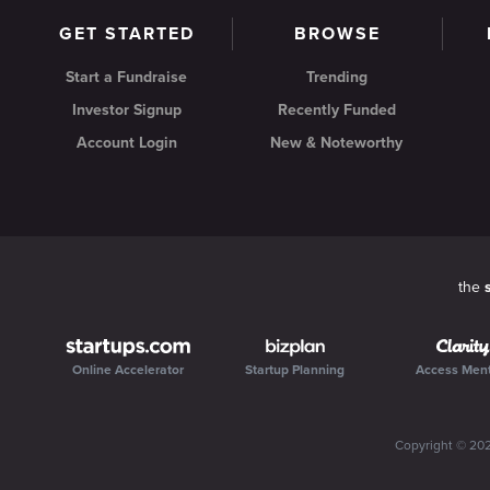
GET STARTED
BROWSE
Start a Fundraise
Trending
Investor Signup
Recently Funded
Account Login
New & Noteworthy
the
Online Accelerator
Startup Planning
Access Men
Copyright ©
20