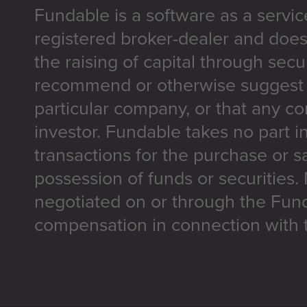
Fundable is a software as a servic
registered broker-dealer and does
the raising of capital through secu
recommend or otherwise suggest t
particular company, or that any co
investor. Fundable takes no part i
transactions for the purchase or sa
possession of funds or securities.
negotiated on or through the Fun
compensation in connection with t