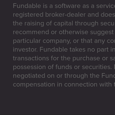
Fundable is a software as a servic
registered broker-dealer and does
the raising of capital through secu
recommend or otherwise suggest t
particular company, or that any co
investor. Fundable takes no part i
transactions for the purchase or sa
possession of funds or securities.
negotiated on or through the Fun
compensation in connection with t