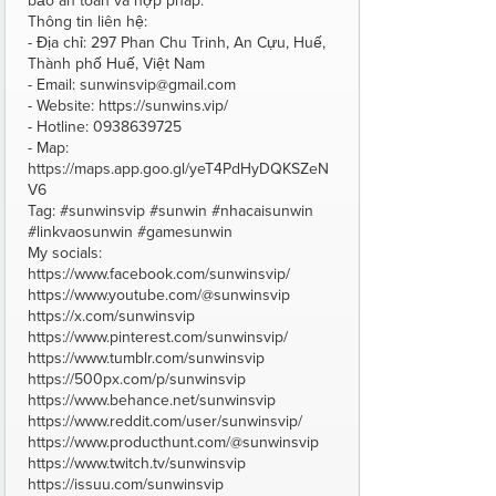
bảo an toàn và hợp pháp.
Thông tin liên hệ:
- Địa chỉ: 297 Phan Chu Trinh, An Cựu, Huế,
Thành phố Huế, Việt Nam
- Email: sunwinsvip@gmail.com
- Website: https://sunwins.vip/
- Hotline: 0938639725
- Map:
https://maps.app.goo.gl/yeT4PdHyDQKSZeN
V6
Tag: #sunwinsvip #sunwin #nhacaisunwin
#linkvaosunwin #gamesunwin
My socials:
https://www.facebook.com/sunwinsvip/
https://www.youtube.com/@sunwinsvip
https://x.com/sunwinsvip
https://www.pinterest.com/sunwinsvip/
https://www.tumblr.com/sunwinsvip
https://500px.com/p/sunwinsvip
https://www.behance.net/sunwinsvip
https://www.reddit.com/user/sunwinsvip/
https://www.producthunt.com/@sunwinsvip
https://www.twitch.tv/sunwinsvip
https://issuu.com/sunwinsvip