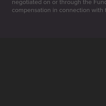
negotiated on or through the Fun
compensation in connection with t