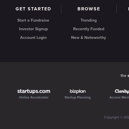
GET STARTED
BROWSE
Start a Fundraise
Trending
Investor Signup
Recently Funded
Account Login
New & Noteworthy
the
Online Accelerator
Startup Planning
Access Men
Copyright ©
20