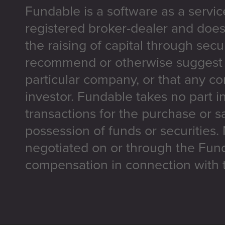
Fundable is a software as a servic
registered broker-dealer and does
the raising of capital through secu
recommend or otherwise suggest t
particular company, or that any co
investor. Fundable takes no part i
transactions for the purchase or sa
possession of funds or securities.
negotiated on or through the Fun
compensation in connection with t