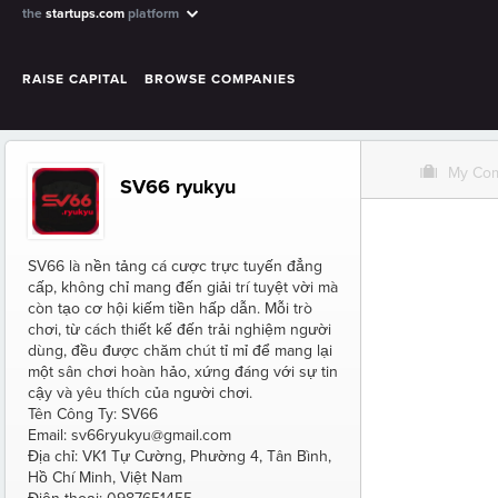
the
startups.com
platform
RAISE CAPITAL
BROWSE COMPANIES
O
My Co
SV66 ryukyu
SV66 là nền tảng cá cược trực tuyến đẳng
cấp, không chỉ mang đến giải trí tuyệt vời mà
còn tạo cơ hội kiếm tiền hấp dẫn. Mỗi trò
chơi, từ cách thiết kế đến trải nghiệm người
dùng, đều được chăm chút tỉ mỉ để mang lại
một sân chơi hoàn hảo, xứng đáng với sự tin
cậy và yêu thích của người chơi.
Tên Công Ty: SV66
Email: sv66ryukyu@gmail.com
Địa chỉ: VK1 Tự Cường, Phường 4, Tân Bình,
Hồ Chí Minh, Việt Nam