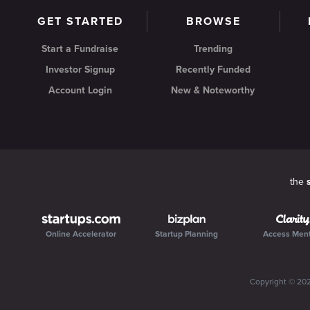
GET STARTED
BROWSE
Start a Fundraise
Trending
Investor Signup
Recently Funded
Account Login
New & Noteworthy
the
Online Accelerator
Startup Planning
Access Men
Copyright ©
20