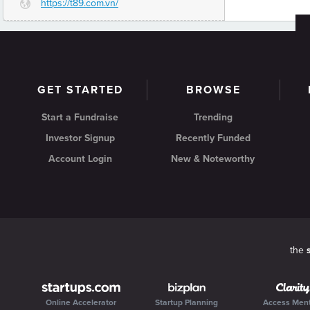
https://t89.com.vn/
G
GET STARTED
BROWSE
Start a Fundraise
Trending
Investor Signup
Recently Funded
Account Login
New & Noteworthy
the
Online Accelerator
Startup Planning
Access Men