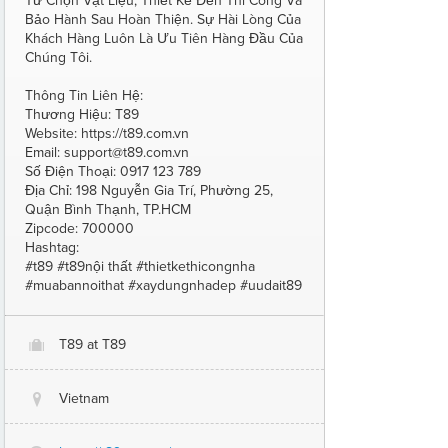
Từ Chọn Vật Liệu, Thiết Kế Đến Thi Công Và
Bảo Hành Sau Hoàn Thiện. Sự Hài Lòng Của
Khách Hàng Luôn Là Ưu Tiên Hàng Đầu Của
Chúng Tôi.
Thông Tin Liên Hệ:
Thương Hiệu: T89
Website: https://t89.com.vn
Email: support@t89.com.vn
Số Điện Thoại: 0917 123 789
Địa Chỉ: 198 Nguyễn Gia Trí, Phường 25,
Quận Bình Thạnh, TP.HCM
Zipcode: 700000
Hashtag:
#t89 #t89nội thất #thietkethicongnha
#muabannoithat #xaydungnhadep #uudait89
T89 at T89
O
Vietnam
@