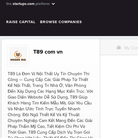
the
startups.com
platform
RAISE CAPITAL
BROWSE COMPANIES
O
My Co
T89 com vn
T89 Là Đơn Vị Nội Thất Uy Tín Chuyên Thi
Công — Cung Cấp Các Giải Pháp Từ Thiết
Kế Nội Thất, Trang Trí Nhà Ở, Văn Phòng
Đến Xây Dựng Các Hạng Mục Kiến Trúc. Với
Giao Diện Website Dễ Sử Dụng, T89 Giúp
Khách Hàng Tìm Kiếm Mẫu Mã, Gửi Yêu Cầu
Và Nhận Ước Tính Trực Tuyến Nhanh
Chóng. Đội Ngũ Thiết Kế Và Kỹ Thuật
Chuyên Nghiệp Cam Kết Mang Đến Các Giải
Pháp Thẩm Mỹ Cao, Tiết Kiệm Chi Phí Và
Thời Gian. T89 Cung Cấp Dịch Vụ Trọn Gói