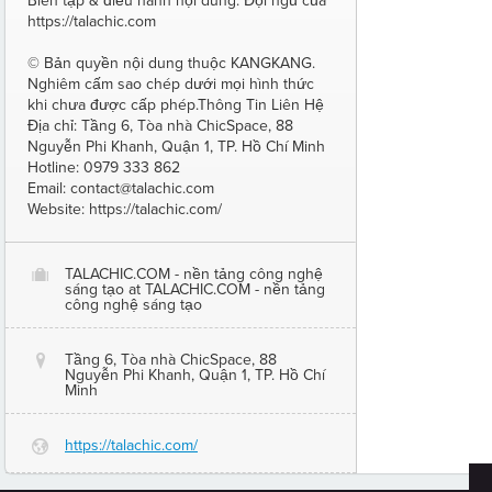
Biên tập & điều hành nội dung: Đội ngũ của
https://talachic.com
© Bản quyền nội dung thuộc KANGKANG.
Nghiêm cấm sao chép dưới mọi hình thức
khi chưa được cấp phép.Thông Tin Liên Hệ
Địa chỉ: Tầng 6, Tòa nhà ChicSpace, 88
Nguyễn Phi Khanh, Quận 1, TP. Hồ Chí Minh
Hotline: 0979 333 862
Email: contact@talachic.com
Website: https://talachic.com/
TALACHIC.COM - nền tảng công nghệ
O
sáng tạo at TALACHIC.COM - nền tảng
công nghệ sáng tạo
Tầng 6, Tòa nhà ChicSpace, 88
@
Nguyễn Phi Khanh, Quận 1, TP. Hồ Chí
Minh
https://talachic.com/
G