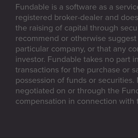
Fundable is a software as a servic
registered broker-dealer and does
the raising of capital through secu
recommend or otherwise suggest t
particular company, or that any co
investor. Fundable takes no part i
transactions for the purchase or sa
possession of funds or securities.
negotiated on or through the Fun
compensation in connection with t