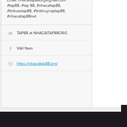
Email: nhacaitap88org@gmail.com
#tap88, #tap 88, #nhacaitap88,
#linkvaotap88, #linktruycaptap88,
#nhacaitap88net
TAP88 at NHACAITAP88ORG
O
Việt Nam
@
https://nhacaitap88.org/
G