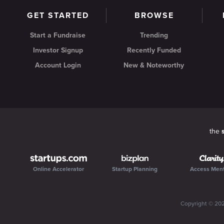
GET STARTED
BROWSE
Start a Fundraise
Trending
Investor Signup
Recently Funded
Account Login
New & Noteworthy
the
Online Accelerator
Startup Planning
Access Men
Copyright ©
20