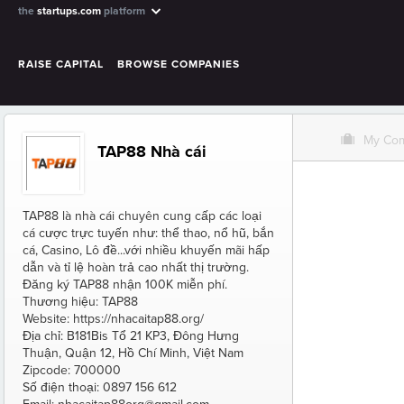
the
startups.com
platform
RAISE CAPITAL
BROWSE COMPANIES
O
My Co
TAP88 Nhà cái
TAP88 là nhà cái chuyên cung cấp các loại
cá cược trực tuyến như: thể thao, nổ hũ, bắn
cá, Casino, Lô đề...với nhiều khuyến mãi hấp
dẫn và tỉ lệ hoàn trả cao nhất thị trường.
Đăng ký TAP88 nhận 100K miễn phí.
Thương hiệu: TAP88
Website: https://nhacaitap88.org/
Địa chỉ: B181Bis Tổ 21 KP3, Đông Hưng
Thuận, Quận 12, Hồ Chí Minh, Việt Nam
Zipcode: 700000
Số điện thoại: 0897 156 612