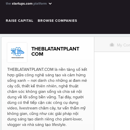
the
startups.com
platform
RAISE CAPITAL
BROWSE COMPANIES
O
My Co
THEBLATANTPLANT
COM
THEBLATANTPLANT.COM là nền tảng số kết
hợp giữa công nghệ sáng tạo và cảm hứng
sống xanh – nơi dành cho những ai đam mê
cây cối, thiết kế thiên nhiên, nghệ thuật
chăm sóc không gian sống và chia sẻ nội
dung về lối sống bền vững. Tại đây, người
dùng có thể tiếp cận các công cụ dựng
video, livestream chăm cây, tư vấn thẩm mỹ
không gian, cũng như các giải pháp nội
dung sáng tạo dành riêng cho plant-lover,
vlogger và nhà sáng tạo lifestyle.