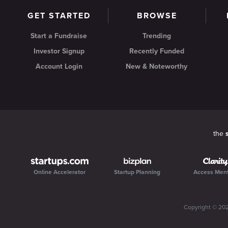
GET STARTED
BROWSE
Start a Fundraise
Trending
Investor Signup
Recently Funded
Account Login
New & Noteworthy
the
Online Accelerator
Startup Planning
Access Men
Copyright ©
20