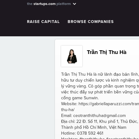
the
startups.com
platform
RAISE CAPITAL
BROWSE COMPANIES
Trần Thị Thu Hà
Trần Thị Thu Hà là nữ lãnh đạo bản lĩnh
hữu tư duy chiến lược và kinh nghiệm 
lý vững vàng. Cô góp phần quan trọng t
việc thúc đẩy sự phát triển bền vững củ
cổng game Sunwin.
Website: https://gabriellaparuzzi.com/tran
thu-ha/
Email: ceotranthithuha@gmail.com
Địa chỉ: 22 Đ. Số 11, Khu phố 1, Thủ Đức,
Thành phố Hồ Chí Minh, Việt Nam
Hotline: 0378 592 461