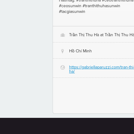
Hashtag: #tranthithuha #ceotranthithuha
#ceosunwin #tranthithuhasunwin
#tacgiasunwin
Trần Thị Thu Hà at Trần Thị Thu H
O
Hồ Chí Minh
@
https://gabriellaparuzzi.com/tran-thi
G
ha/