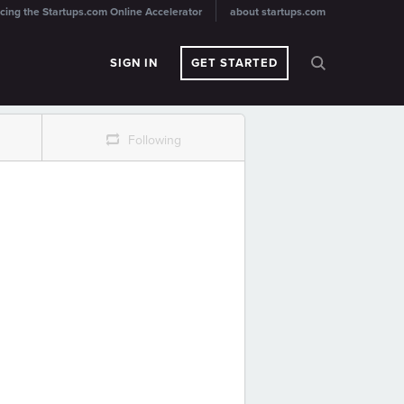
cing the Startups.com Online Accelerator
about startups.com
SIGN IN
GET STARTED
r
Following