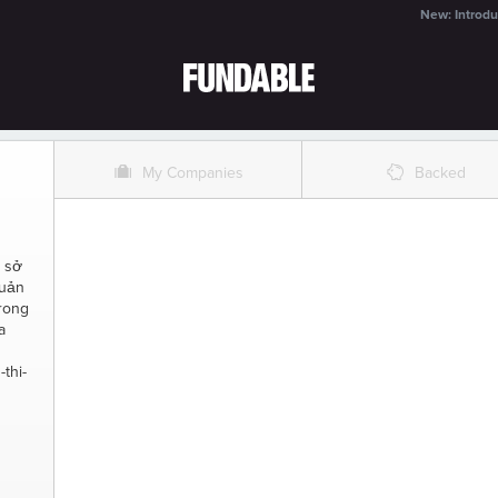
New: Introdu
O
%
My Companies
Backed
, sở
quản
rong
a
-thi-