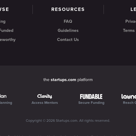
WSE
RESOURCES
L
ing
FAQ
Priva
 Funded
Guidelines
Terms 
eworthy
Contact Us
the
startups.com
platform
lanning
Access Mentors
Secure Funding
Reach 
Copyright ©
2026
Startups.com
. All rights reserved.