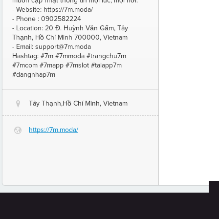
muốn cập nhật thông tin mọi lúc, mọi nơi.
- Website: https://7m.moda/
- Phone : 0902582224
- Location: 20 Đ. Huỳnh Văn Gấm, Tây
Thạnh, Hồ Chí Minh 700000, Vietnam
- Email: support@7m.moda
Hashtag: #7m #7mmoda #trangchu7m
#7mcom #7mapp #7mslot #taiapp7m
#dangnhap7m
Tây Thạnh,Hồ Chí Minh, Vietnam
@
https://7m.moda/
G