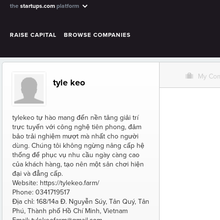
the
startups.com
platform
RAISE CAPITAL
BROWSE COMPANIES
O
My Co
tyle keo
tylekeo tự hào mang đến nền tảng giải trí
trực tuyến với công nghệ tiên phong, đảm
bảo trải nghiệm mượt mà nhất cho người
dùng. Chúng tôi không ngừng nâng cấp hệ
thống để phục vụ nhu cầu ngày càng cao
của khách hàng, tạo nên một sân chơi hiện
đại và đẳng cấp.
Website: https://tylekeo.farm/
Phone: 0341719517
Địa chỉ: 168/14a Đ. Nguyễn Súy, Tân Quý, Tân
Phú, Thành phố Hồ Chí Minh, Vietnam