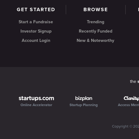
GET STARTED
BROWSE
Start a Fundraise
Trending
Investor Signup
Recently Funded
Account Login
New & Noteworthy
the
Online Accelerator
Startup Planning
Access Men
Copyright ©
20