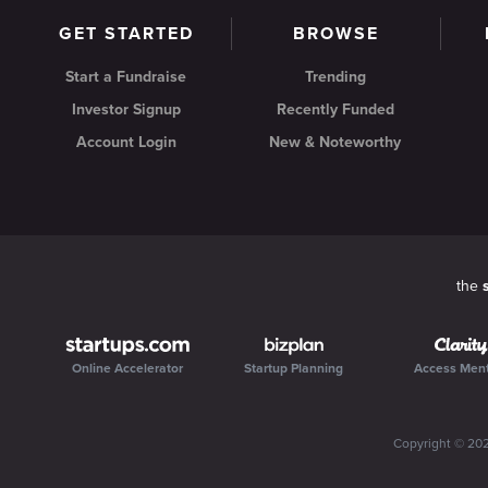
GET STARTED
BROWSE
Start a Fundraise
Trending
Investor Signup
Recently Funded
Account Login
New & Noteworthy
the
Online Accelerator
Startup Planning
Access Men
Copyright ©
20