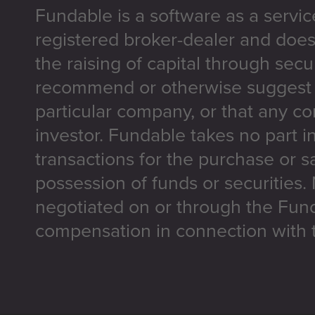
Fundable is a software as a servic
registered broker-dealer and does
the raising of capital through secu
recommend or otherwise suggest t
particular company, or that any co
investor. Fundable takes no part i
transactions for the purchase or sa
possession of funds or securities.
negotiated on or through the Fun
compensation in connection with t