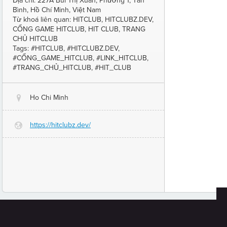
Địa chỉ: 227A Bùi Thị Xuân, Phường 1, Tân
Bình, Hồ Chí Minh, Việt Nam
Từ khoá liên quan: HITCLUB, HITCLUBZ.DEV,
CỔNG GAME HITCLUB, HIT CLUB, TRANG
CHỦ HITCLUB
Tags: #HITCLUB, #HITCLUBZ.DEV,
#CỔNG_GAME_HITCLUB, #LINK_HITCLUB,
#TRANG_CHỦ_HITCLUB, #HIT_CLUB
Ho Chi Minh
@
https://hitclubz.dev/
G