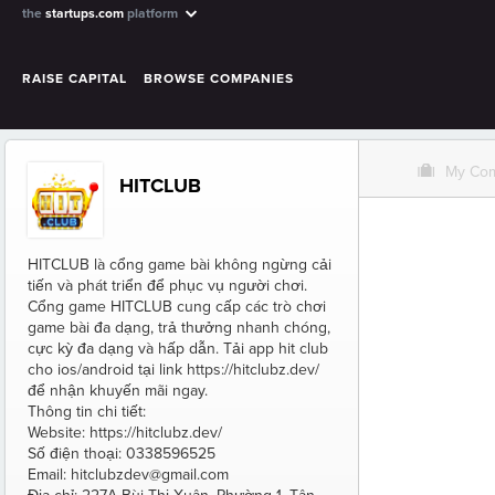
the
startups.com
platform
RAISE CAPITAL
BROWSE COMPANIES
O
My Co
HITCLUB
HITCLUB là cổng game bài không ngừng cải
tiến và phát triển để phục vụ người chơi.
Cổng game HITCLUB cung cấp các trò chơi
game bài đa dạng, trả thưởng nhanh chóng,
cực kỳ đa dạng và hấp dẫn. Tải app hit club
cho ios/android tại link https://hitclubz.dev/
để nhận khuyến mãi ngay.
Thông tin chi tiết:
Website: https://hitclubz.dev/
Số điện thoại: 0338596525
Email: hitclubzdev@gmail.com