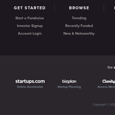
GET STARTED
BROWSE
Start a Fundraise
Trending
Investor Signup
Recently Funded
Account Login
New & Noteworthy
the
Online Accelerator
Startup Planning
Access Men
Copyright ©
20