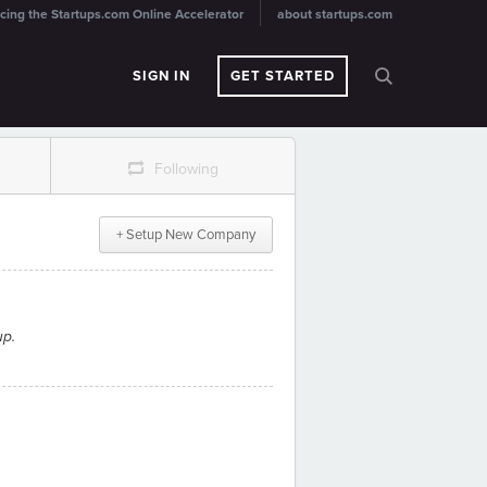
cing the Startups.com Online Accelerator
about startups.com
SIGN IN
GET STARTED
r
Following
+ Setup New Company
up.