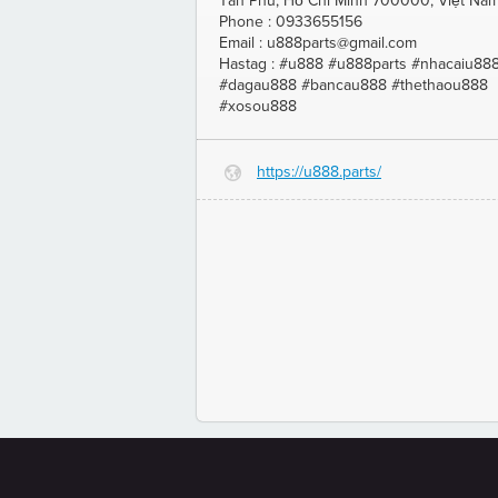
Tân Phú, Hồ Chí Minh 700000, Việt Na
Phone : 0933655156
Email : u888parts@gmail.com
Hastag : #u888 #u888parts #nhacaiu88
#dagau888 #bancau888 #thethaou888
#xosou888
https://u888.parts/
G