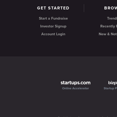
GET STARTED
BRO
Start a Fundraise
Trend
Investor Signup
Recently
Account Login
New & Not
Online Accelerator
Startup P