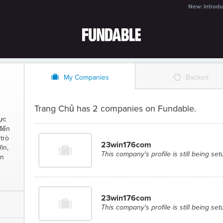
New: Introdu
O
%
My Companies
Backed
Trang Chủ has 2 companies on Fundable.
ực
 đến
 trò
23win176com
in,
This company's profile is still being set
ớn
23win176com
This company's profile is still being set