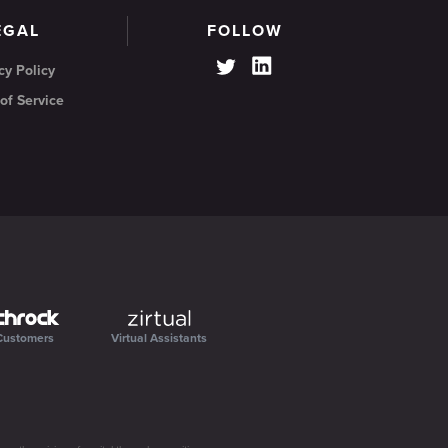
EGAL
FOLLOW
cy Policy
of Service
Customers
Virtual Assistants