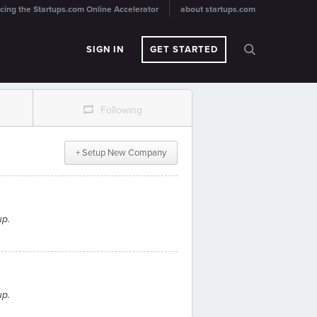
cing the Startups.com Online Accelerator
about startups.com
SIGN IN
GET STARTED
r
Following
+ Setup New Company
up.
up.