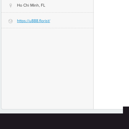
Ho Chi Minh, FL
@
https://u888.florist/
G