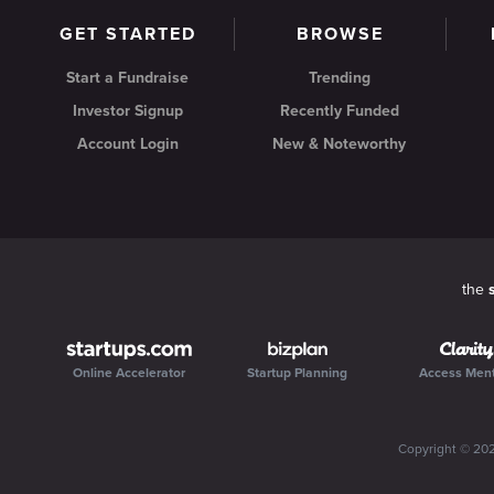
GET STARTED
BROWSE
Start a Fundraise
Trending
Investor Signup
Recently Funded
Account Login
New & Noteworthy
the
Online Accelerator
Startup Planning
Access Men
Copyright ©
20