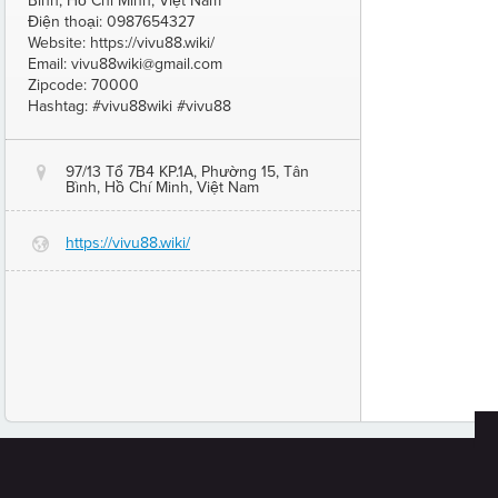
Bình, Hồ Chí Minh, Việt Nam
Điện thoại: 0987654327
Website: https://vivu88.wiki/
Email: vivu88wiki@gmail.com
Zipcode: 70000
Hashtag: #vivu88wiki #vivu88
97/13 Tổ 7B4 KP.1A, Phường 15, Tân
@
Bình, Hồ Chí Minh, Việt Nam
https://vivu88.wiki/
G