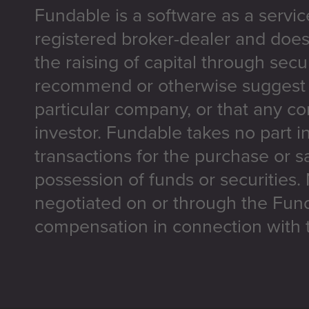
Fundable is a software as a servic
registered broker-dealer and does
the raising of capital through secu
recommend or otherwise suggest t
particular company, or that any co
investor. Fundable takes no part i
transactions for the purchase or sa
possession of funds or securities.
negotiated on or through the Fun
compensation in connection with t