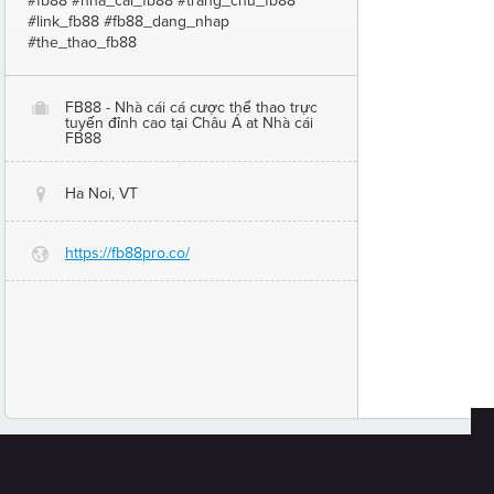
#fb88 #nha_cai_fb88 #trang_chu_fb88
#link_fb88 #fb88_dang_nhap
#the_thao_fb88
FB88 - Nhà cái cá cược thể thao trực
O
tuyến đỉnh cao tại Châu Á at Nhà cái
FB88
Ha Noi, VT
@
https://fb88pro.co/
G