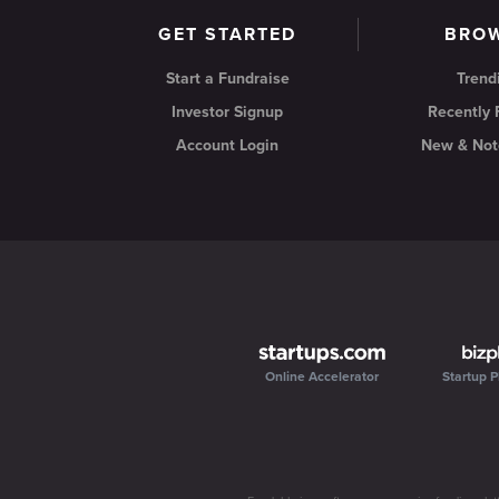
GET STARTED
BRO
Start a Fundraise
Trend
Investor Signup
Recently
Account Login
New & Not
Online Accelerator
Startup P