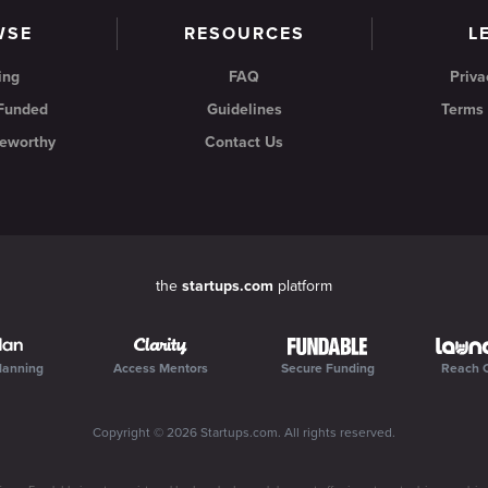
WSE
RESOURCES
L
ing
FAQ
Priva
 Funded
Guidelines
Terms 
eworthy
Contact Us
the
startups.com
platform
lanning
Access Mentors
Secure Funding
Reach 
Copyright ©
2026
Startups.com
. All rights reserved.