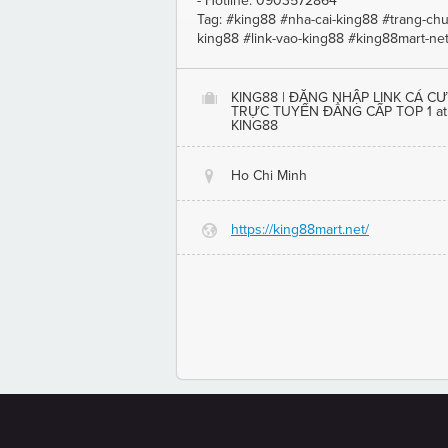
- Hotline: 0903572864
Tag: #king88 #nha-cai-king88 #trang-chu
king88 #link-vao-king88 #king88mart-ne
KING88 | ĐĂNG NHẬP LINK CÁ C
O
TRỰC TUYẾN ĐẲNG CẤP TOP 1 at
KING88
Ho Chi Minh
@
https://king88mart.net/
G