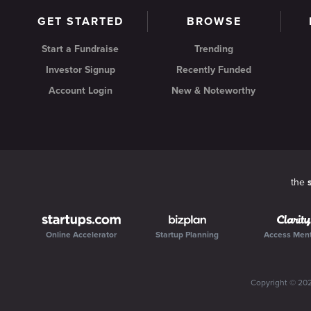
GET STARTED
BROWSE
Start a Fundraise
Trending
Investor Signup
Recently Funded
Account Login
New & Noteworthy
the
Online Accelerator
Startup Planning
Access Men
Copyright ©
20