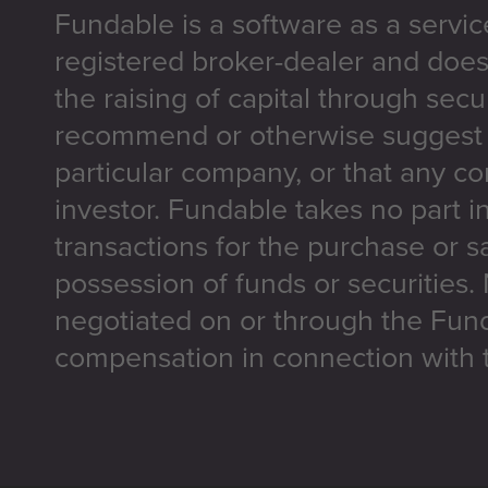
Fundable is a software as a servic
registered broker-dealer and does
the raising of capital through secu
recommend or otherwise suggest t
particular company, or that any co
investor. Fundable takes no part i
transactions for the purchase or sa
possession of funds or securities.
negotiated on or through the Fun
compensation in connection with t