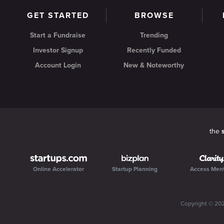
GET STARTED
BROWSE
Start a Fundraise
Trending
Investor Signup
Recently Funded
Account Login
New & Noteworthy
the
Online Accelerator
Startup Planning
Access Men
Copyright ©
20