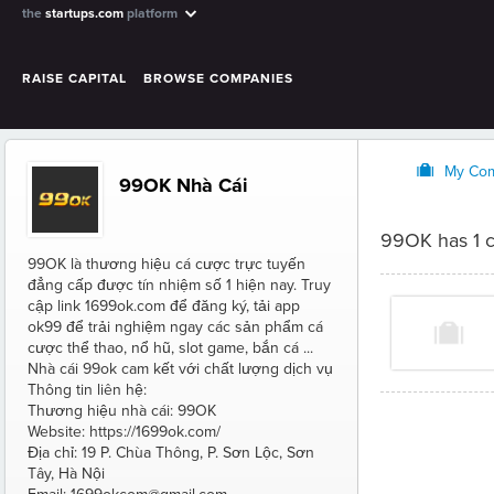
the
startups.com
platform
RAISE CAPITAL
BROWSE COMPANIES
O
My Co
99OK Nhà Cái
99OK has 1 
99OK là thương hiệu cá cược trực tuyến
đẳng cấp được tín nhiệm số 1 hiện nay. Truy
cập link 1699ok.com để đăng ký, tải app
ok99 để trải nghiệm ngay các sản phẩm cá
cược thể thao, nổ hũ, slot game, bắn cá ...
Nhà cái 99ok cam kết với chất lượng dịch vụ
Thông tin liên hệ:
Thương hiệu nhà cái: 99OK
Website: https://1699ok.com/
Địa chỉ: 19 P. Chùa Thông, P. Sơn Lộc, Sơn
Tây, Hà Nội