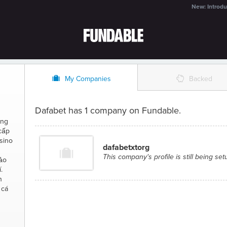
New: Introdu
O
%
My Companies
Backed
Dafabet has 1 company on Fundable.
àng
cấp
sino
dafabetxtorg
This company's profile is still being set
ảo
.
n
 cá