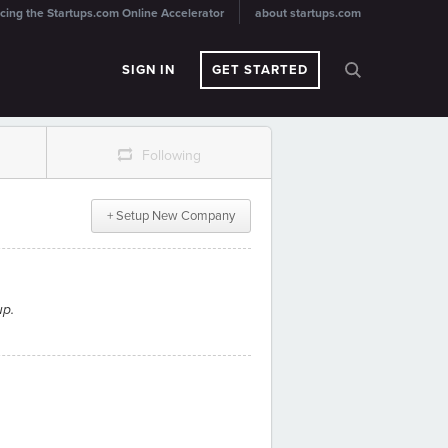
cing the Startups.com Online Accelerator
about startups.com
SIGN IN
GET STARTED
r
Following
+ Setup New Company
up.