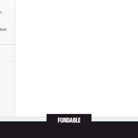
n,
abet