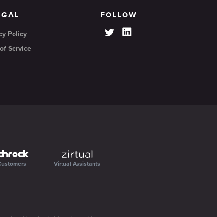
EGAL
FOLLOW
cy Policy
of Service
Customers
Virtual Assistants