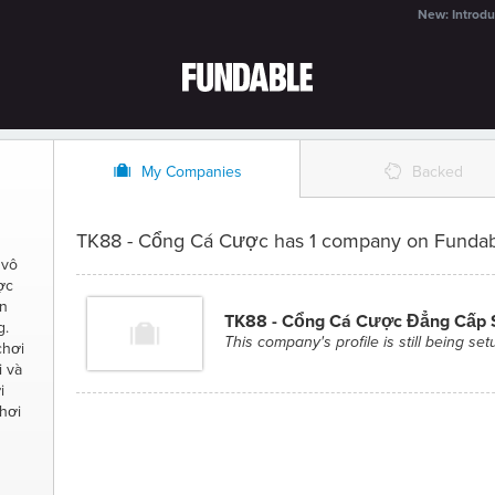
New: Introdu
O
%
My Companies
Backed
TK88 - Cổng Cá Cược has 1 company on Fundab
 vô
ợc
n
TK88 - Cổng Cá Cược Đẳng Cấp S
g.
This company's profile is still being set
chơi
 và
i
chơi