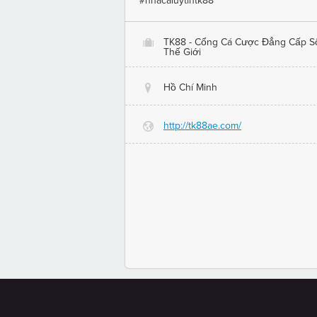
#nhacaiuytintk88
TK88 - Cổng Cá Cược Đẳng Cấp Số
O
Thế Giới
Hồ Chí Minh
@
http://tk88ae.com/
G