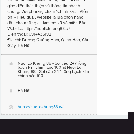
Khung 88 mang đến trải nghiệm tối ưu với
giao diện thân thiện và thông tin nhanh
chóng. Với phương châm "Chính xác - Miễn
phí - Hiệu quả", website là lựa chọn hàng
đầu cho những ai đam mê xổ số miền Bắc.
Website: https://nuoilokhung88.tv/
Điện thoại: 0914435192
Địa chỉ: Dương Quảng Hàm, Quan Hoa, Cầu
Giấy, Hà Nội
Nuôi Lô Khung 88 - Soi cầu 247 rồng
O
bạch kim chính xác 100 at Nuôi Lô
Khung 88 - Soi cầu 247 rồng bạch kim
chính xác 100
Hà Nội
@
https://nuoilokhung88.tv/
G