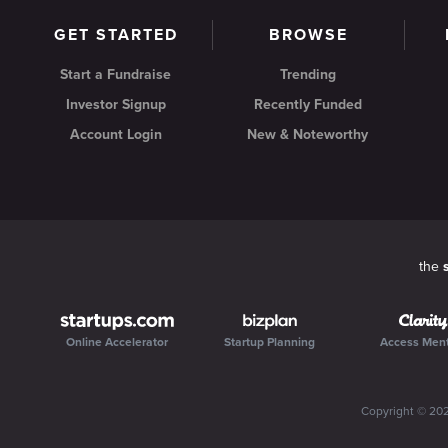
GET STARTED
BROWSE
Start a Fundraise
Trending
Investor Signup
Recently Funded
Account Login
New & Noteworthy
the
Online Accelerator
Startup Planning
Access Men
Copyright ©
20