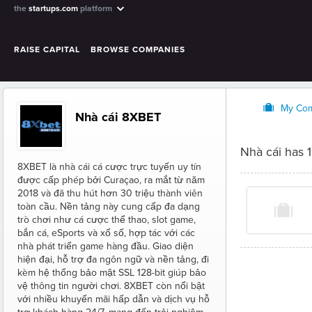
the
startups.com
platform
RAISE CAPITAL
BROWSE COMPANIES
O
My Co
Nhà cái 8XBET
Nhà cái has 
8XBET là nhà cái cá cược trực tuyến uy tín
được cấp phép bởi Curaçao, ra mắt từ năm
2018 và đã thu hút hơn 30 triệu thành viên
toàn cầu. Nền tảng này cung cấp đa dạng
trò chơi như cá cược thể thao, slot game,
bắn cá, eSports và xổ số, hợp tác với các
nhà phát triển game hàng đầu. Giao diện
hiện đại, hỗ trợ đa ngôn ngữ và nền tảng, đi
kèm hệ thống bảo mật SSL 128-bit giúp bảo
vệ thông tin người chơi. 8XBET còn nổi bật
với nhiều khuyến mãi hấp dẫn và dịch vụ hỗ