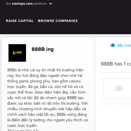
the
startups.com
platform
RAISE CAPITAL
BROWSE COMPANIES
O
My Co
888B ing
888B has 1 
888b là nhà cái uy tín nhất thị trường hiện
nay, thu hút đông đảo người chơi nhờ hệ
thống game phong phú, bao gồm casino
trực tuyến, đá gà, bắn cá, slot nổ hũ và cá
cược thể thao. Giao diện hiện đại, cấu hình
sắc nét và tốc độ tải nhanh giúp 888B tạo
được sự khác biệt rõ rệt trên thị trường. Với
nhiều chương trình khuyến mãi hấp dẫn và
chính sách bảo mật tối ưu, 888b xứng đáng
là điểm đến lý tưởng cho người yêu thích cá
cược trực tuyến.