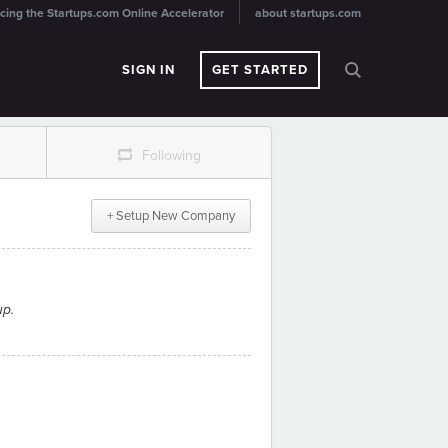
cing the Startups.com Online Accelerator
about startups.com
SIGN IN
GET STARTED
r
Following
+ Setup New Company
up.