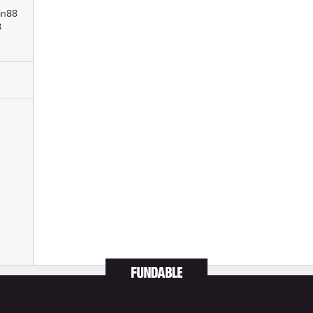
mn88
8