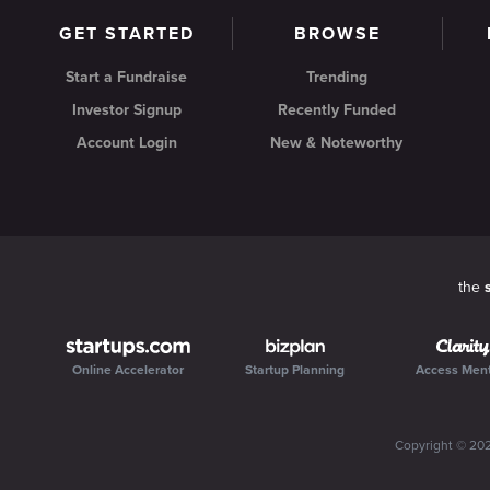
GET STARTED
BROWSE
Start a Fundraise
Trending
Investor Signup
Recently Funded
Account Login
New & Noteworthy
the
Online Accelerator
Startup Planning
Access Men
Copyright ©
20