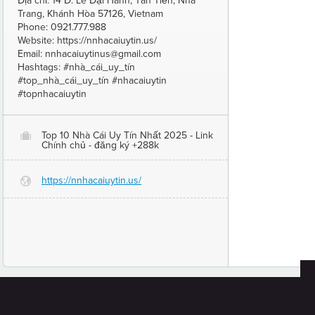
Địa chỉ: 14 Đ. Lê Đại Hành, Tân Tiến, Nha
Trang, Khánh Hòa 57126, Vietnam
Phone: 0921.777.988
Website: https://nnhacaiuytin.us/
Email: nnhacaiuytinus@gmail.com
Hashtags: #nhà_cái_uy_tín
#top_nhà_cái_uy_tín #nhacaiuytin
#topnhacaiuytin
Top 10 Nhà Cái Uy Tín Nhất 2025 - Link
O
Chính chủ - đăng ký +288k
https://nnhacaiuytin.us/
G