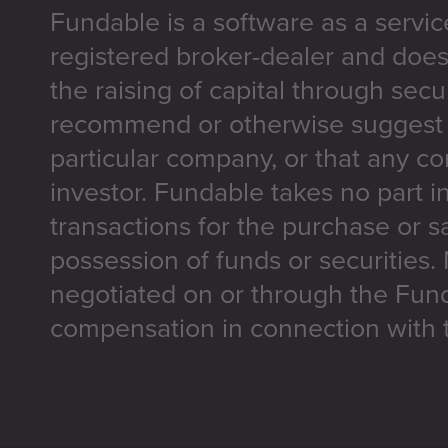
Fundable is a software as a servic
registered broker-dealer and does
the raising of capital through secu
recommend or otherwise suggest t
particular company, or that any co
investor. Fundable takes no part i
transactions for the purchase or sa
possession of funds or securities.
negotiated on or through the Fun
compensation in connection with t