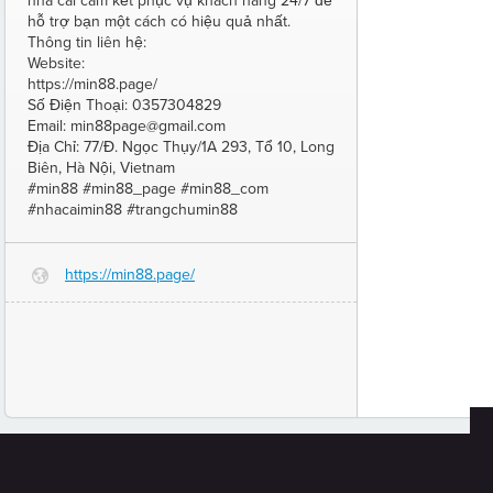
nhà cái cam kết phục vụ khách hàng 24/7 để
hỗ trợ bạn một cách có hiệu quả nhất.
Thông tin liên hệ:
Website:
https://min88.page/
Số Điện Thoại: 0357304829
Email: min88page@gmail.com
Địa Chỉ: 77/Đ. Ngọc Thụy/1A 293, Tổ 10, Long
Biên, Hà Nội, Vietnam
#min88 #min88_page #min88_com
#nhacaimin88 #trangchumin88
https://min88.page/
G