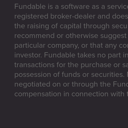
Fundable is a software as a servic
registered broker-dealer and does
the raising of capital through secu
recommend or otherwise suggest t
particular company, or that any co
investor. Fundable takes no part i
transactions for the purchase or sa
possession of funds or securities.
negotiated on or through the Fun
compensation in connection with t