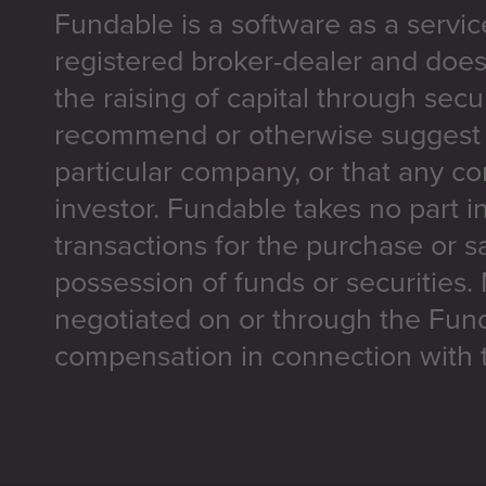
Fundable is a software as a servic
registered broker-dealer and does
the raising of capital through secu
recommend or otherwise suggest t
particular company, or that any co
investor. Fundable takes no part i
transactions for the purchase or sa
possession of funds or securities.
negotiated on or through the Fun
compensation in connection with t