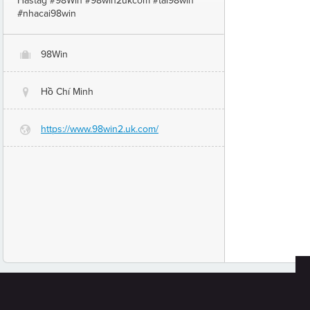
Hastag #98Win #98win2ukcom #tai98win
#nhacai98win
98Win
O
Hồ Chí Minh
@
https://www.98win2.uk.com/
G