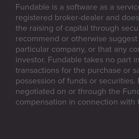
Fundable is a software as a servic
registered broker-dealer and does
the raising of capital through secu
recommend or otherwise suggest t
particular company, or that any co
investor. Fundable takes no part i
transactions for the purchase or sa
possession of funds or securities.
negotiated on or through the Fun
compensation in connection with t