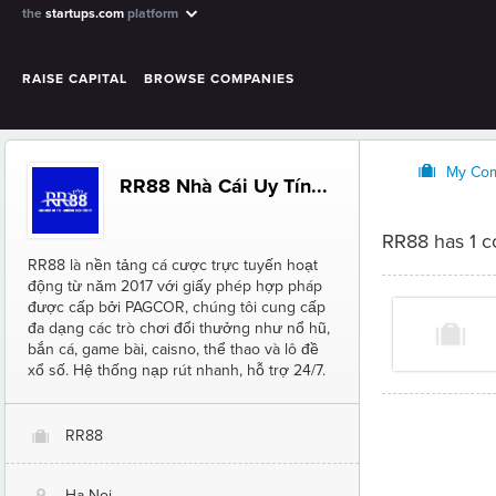
the
startups.com
platform
RAISE CAPITAL
BROWSE COMPANIES
O
My Co
RR88 Nhà Cái Uy Tín...
RR88 has 1 
RR88 là nền tảng cá cược trực tuyến hoạt
động từ năm 2017 với giấy phép hợp pháp
được cấp bởi PAGCOR, chúng tôi cung cấp
đa dạng các trò chơi đổi thưởng như nổ hũ,
bắn cá, game bài, caisno, thể thao và lô đề
xổ số. Hệ thống nạp rút nhanh, hỗ trợ 24/7.
RR88
O
Ha Noi