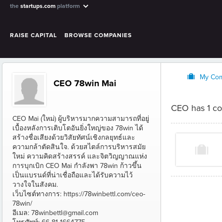
the
startups.com
platform
RAISE CAPITAL
BROWSE COMPANIES
O
My Co
CEO 78win Mai
CEO has 1 c
CEO Mai (ใหม่) ผู้บริหารมากความสามารถที่อยู่
เบื้องหลังการเติบโตอันยิ่งใหญ่ของ 78win ได้
สร้างชื่อเสียงด้วยวิสัยทัศน์เชิงกลยุทธ์และ
ความกล้าตัดสินใจ. ด้วยสไตล์การบริหารสมัย
ใหม่ ความคิดสร้างสรรค์ และจิตวิญญาณแห่ง
การบุกเบิก CEO Mai กำลังพา 78win ก้าวขึ้น
เป็นแบรนด์ที่น่าเชื่อถือและได้รับความไว้
วางใจในสังคม.
เว็บไซต์ทางการ: https://78winbettl.com/ceo-
78win/
อีเมล: 78winbettl@gmail.com