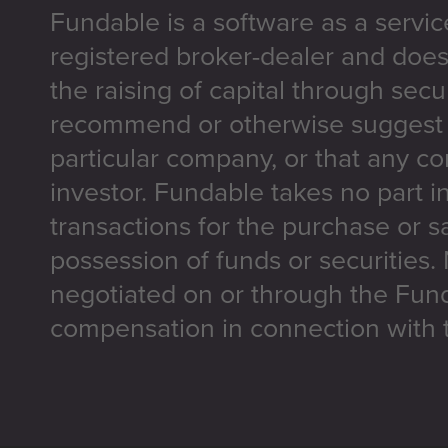
Fundable is a software as a servic
registered broker-dealer and does
the raising of capital through secu
recommend or otherwise suggest t
particular company, or that any co
investor. Fundable takes no part i
transactions for the purchase or sa
possession of funds or securities.
negotiated on or through the Fun
compensation in connection with t