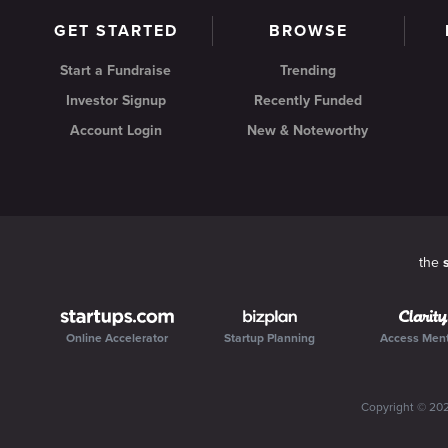
GET STARTED
BROWSE
Start a Fundraise
Trending
Investor Signup
Recently Funded
Account Login
New & Noteworthy
the
Online Accelerator
Startup Planning
Access Men
Copyright ©
20