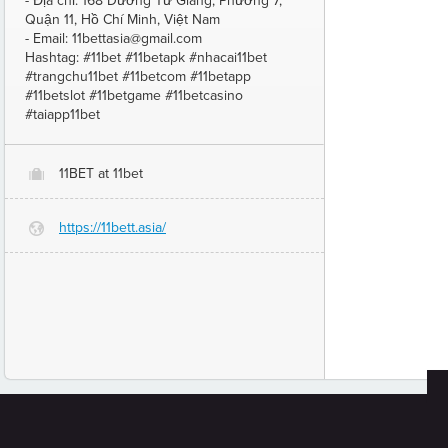
- Địa chỉ: 168 Dương Tử Giang, Phường 7,
Quận 11, Hồ Chí Minh, Việt Nam
- Email: 11bettasia@gmail.com
Hashtag: #11bet #11betapk #nhacai11bet
#trangchu11bet #11betcom #11betapp
#11betslot #11betgame #11betcasino
#taiapp11bet
11BET at 11bet
O
https://11bett.asia/
G