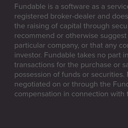
Fundable is a software as a servic
registered broker-dealer and does
the raising of capital through secu
recommend or otherwise suggest t
particular company, or that any co
investor. Fundable takes no part i
transactions for the purchase or sa
possession of funds or securities.
negotiated on or through the Fun
compensation in connection with t