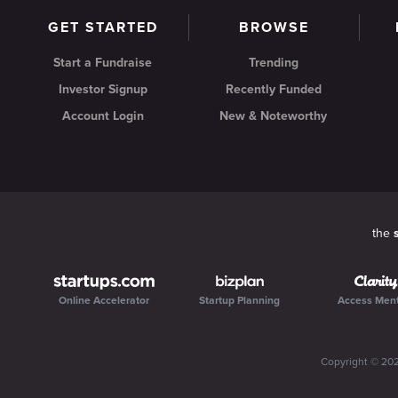
GET STARTED
BROWSE
Start a Fundraise
Trending
Investor Signup
Recently Funded
Account Login
New & Noteworthy
the
Online Accelerator
Startup Planning
Access Men
Copyright ©
20