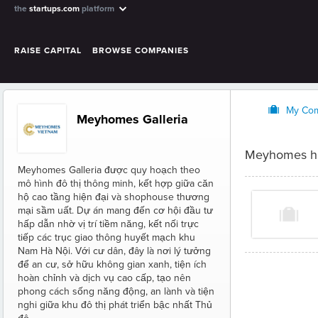
the
startups.com
platform
RAISE CAPITAL
BROWSE COMPANIES
O
My Co
Meyhomes Galleria
Meyhomes ha
Meyhomes Galleria được quy hoạch theo
mô hình đô thị thông minh, kết hợp giữa căn
hộ cao tầng hiện đại và shophouse thương
mại sầm uất. Dự án mang đến cơ hội đầu tư
hấp dẫn nhờ vị trí tiềm năng, kết nối trực
tiếp các trục giao thông huyết mạch khu
Nam Hà Nội. Với cư dân, đây là nơi lý tưởng
để an cư, sở hữu không gian xanh, tiện ích
hoàn chỉnh và dịch vụ cao cấp, tạo nên
phong cách sống năng động, an lành và tiện
nghi giữa khu đô thị phát triển bậc nhất Thủ