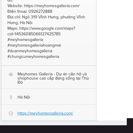
đô.
Website: https://meyhomesgalleria.com/
Điện thoại: 0926272888
Địa chỉ: Ngõ 319 Vĩnh Hưng, phường Vĩnh
Hưng, Hà Nội
Maps: https://www.google.com/maps?
cid=14536085066127425785
#meyhomesgalleria
#meyhomesgalleriahoangmai
#duanmeyhomesgalleria
#chungcumeyhomesgalleria
Meyhomes Galleria - Dự án căn hộ và
O
shophouse cao cấp đáng sống tại Thủ
Đô
Hà Nội
@
https://meyhomesgalleria.com/
G