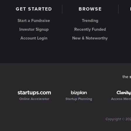
GET STARTED
BROWSE
Start a Fundraise
Trending
Investor Signup
Recently Funded
Account Login
New & Noteworthy
the
Online Accelerator
Startup Planning
Access Men
Copyright ©
20