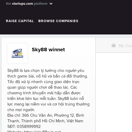
the
startups.com
platform
RAISE CAPITAL
BROWSE COMPANIES
O
My Co
Sky88 winnet
Sky88 là lựa chọn lý tưởng cho người yêu
thích game bài, nổ hũ và bắn cá đổi thưởng.
Tốc độ xử lý nhanh cùng giao diện trực
quan giúp người chơi dễ thao tác. Các
chương trình khuyến mãi hấp dẫn được
triển khai liên tục mỗi tuần. Sky88 luôn nỗ
lực mang lại niềm vui và cơ hội trúng thưởng
cho mọi người.
Địa chỉ: 366 Chu Văn An, Phường 12, Bình
Thạnh, Thành phố Hồ Chí Minh, Việt Nam
SĐT: 0358999992