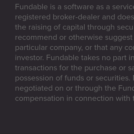
Fundable is a software as a servic
registered broker-dealer and does
the raising of capital through secu
recommend or otherwise suggest t
particular company, or that any co
investor. Fundable takes no part i
transactions for the purchase or sa
possession of funds or securities.
negotiated on or through the Fun
compensation in connection with t