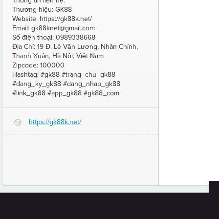
Thông tin liên hệ:
Thương hiệu: GK88
Website: https://gk88k.net/
Email: gk88knet@gmail.com
Số điện thoại: 0989338668
Địa Chỉ: 19 Đ. Lê Văn Lương, Nhân Chính,
Thanh Xuân, Hà Nội, Việt Nam
Zipcode: 100000
Hashtag: #gk88 #trang_chu_gk88
#dang_ky_gk88 #dang_nhap_gk88
#link_gk88 #app_gk88 #gk88_com
https://gk88k.net/
G