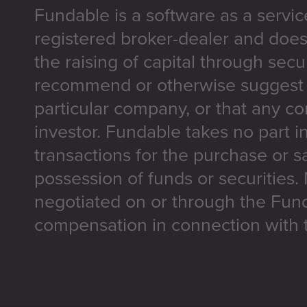
Fundable is a software as a servic
registered broker-dealer and does
the raising of capital through secu
recommend or otherwise suggest t
particular company, or that any co
investor. Fundable takes no part i
transactions for the purchase or sa
possession of funds or securities.
negotiated on or through the Fun
compensation in connection with t