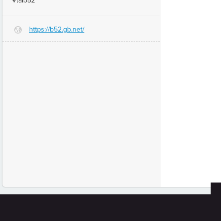
#taib52
https://b52.gb.net/
G