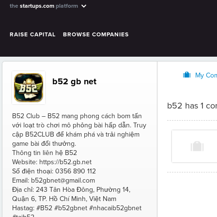
the
startups.com
platform
RAISE CAPITAL
BROWSE COMPANIES
O
My Co
b52 gb net
b52 has 1 c
B52 Club – B52 mang phong cách bom tấn
với loạt trò chơi mô phỏng bài hấp dẫn. Truy
cập B52CLUB để khám phá và trải nghiệm
game bài đổi thưởng.
Thông tin liên hệ B52
Website: https://b52.gb.net
Số điện thoại: 0356 890 112
Email: b52gbnet@gmail.com
Địa chỉ: 243 Tân Hòa Đông, Phường 14,
Quận 6, TP. Hồ Chí Minh, Việt Nam
Hastag: #B52 #b52gbnet #nhacaib52gbnet